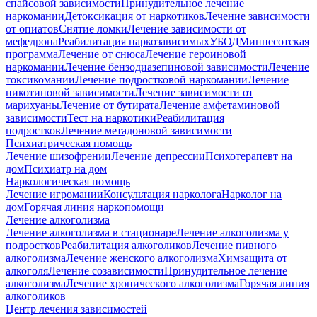
спайсовой зависимости
Принудительное лечение
наркомании
Детоксикация от наркотиков
Лечение зависимости
от опиатов
Снятие ломки
Лечение зависимости от
мефедрона
Реабилитация наркозависимых
УБОД
Миннесотская
программа
Лечение от снюса
Лечение героиновой
наркомании
Лечение бензодиазепиновой зависимости
Лечение
токсикомании
Лечение подростковой наркомании
Лечение
никотиновой зависимости
Лечение зависимости от
марихуаны
Лечение от бутирата
Лечение амфетаминовой
зависимости
Тест на наркотики
Реабилитация
подростков
Лечение метадоновой зависимости
Психиатрическая помощь
Лечение шизофрении
Лечение депрессии
Психотерапевт на
дом
Психиатр на дом
Наркологическая помощь
Лечение игромании
Консультация нарколога
Нарколог на
дом
Горячая линия наркопомощи
Лечение алкоголизма
Лечение алкоголизма в стационаре
Лечение алкоголизма у
подростков
Реабилитация алкоголиков
Лечение пивного
алкоголизма
Лечение женского алкоголизма
Химзащита от
алкоголя
Лечение созависимости
Принудительное лечение
алкоголизма
Лечение хронического алкоголизма
Горячая линия
алкоголиков
Центр лечения зависимостей