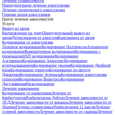
Лечение созависимости
Принудительное лечение алкоголизма
Лечение хронического алкоголизма
Горячая линия алкоголиков
Центр лечения зависимостей
Услуги
Вывод из запоя
Вытрезвление на дому
Принудительный вывод из
запоя
Детоксикация от алкоголя
Капельница от запоя
Кодирование от алкоголизма
Лазерное кодирование
Кодирование Налтрексон
Аппаратное
кодирование
Компьютерное кодирование
Кодирование с
провокацией
SIT кодирование
Кодирование
Алгоминал
Кодирование Аквилонг
Кодирование
иглоукалыванием
Кодирование уколом
Кодирование Двойной
блок
Кодирование торпедо
Кодирование по методу
Довженко
Кодирование Эспераль
Кодирование алкоголизма
гипнозом
Кодирование Вивитрол
Кодирование
Дисульфирам
Раскодирование
Лечение наркомании
Кодирование от наркотиков
Лечение от
барбитуратов
Реабилитация Дейтоп
Лечение зависимости от
ЛСД
Лечение зависимости от кокаина
Лечение зависимости от
Лирики
Группы созависимых
Реабилитация 12 шагов
Лечение
солевой зависимости
Лечение зависимости от гашиша
Лечение