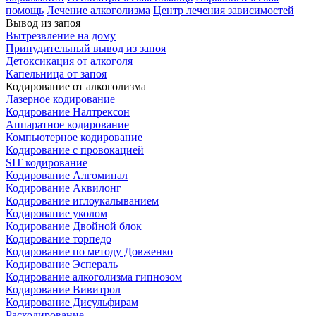
помощь
Лечение алкоголизма
Центр лечения зависимостей
Вывод из запоя
Вытрезвление на дому
Принудительный вывод из запоя
Детоксикация от алкоголя
Капельница от запоя
Кодирование от алкоголизма
Лазерное кодирование
Кодирование Налтрексон
Аппаратное кодирование
Компьютерное кодирование
Кодирование с провокацией
SIT кодирование
Кодирование Алгоминал
Кодирование Аквилонг
Кодирование иглоукалыванием
Кодирование уколом
Кодирование Двойной блок
Кодирование торпедо
Кодирование по методу Довженко
Кодирование Эспераль
Кодирование алкоголизма гипнозом
Кодирование Вивитрол
Кодирование Дисульфирам
Раскодирование