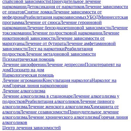
спайсовой зависимости
Принудительное лечение
наркомании
Детоксикация от наркотиков
Лечение зависимости
от опиатов
Снятие ломки
Лечение зависимости от
мефедрона
Реабилитация наркозависимых
УБОД
Миннесотская
программа
Лечение от снюса
Лечение героиновой
наркомании
Лечение бензодиазепиновой зависимости
Лечение
токсикомании
Лечение подростковой наркомании
Лечение
никотиновой зависимости
Лечение зависимости от
марихуаны
Лечение от бутирата
Лечение амфетаминовой
зависимости
Тест на наркотики
Реабилитация
подростков
Лечение метадоновой зависимости
Психиатрическая помощь
Лечение шизофрении
Лечение депрессии
Психотерапевт на
дом
Психиатр на дом
Наркологическая помощь
Лечение игромании
Консультация нарколога
Нарколог на
дом
Горячая линия наркопомощи
Лечение алкоголизма
Лечение алкоголизма в стационаре
Лечение алкоголизма у
подростков
Реабилитация алкоголиков
Лечение пивного
алкоголизма
Лечение женского алкоголизма
Химзащита от
алкоголя
Лечение созависимости
Принудительное лечение
алкоголизма
Лечение хронического алкоголизма
Горячая линия
алкоголиков
Центр лечения зависимостей