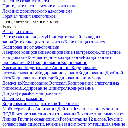
Лечение созависимости
Принудительное лечение алкоголизма
Лечение хронического алкоголизма
Горячая линия алкоголиков
Центр лечения зависимостей
Услуги
Вывод из запоя
Вытрезвление на дому
Принудительный вывод из
запоя
Детоксикация от алкоголя
Капельница от запоя
Кодирование от алкоголизма
Лазерное кодирование
Кодирование Налтрексон
Аппаратное
кодирование
Компьютерное кодирование
Кодирование с
провокацией
SIT кодирование
Кодирование
Алгоминал
Кодирование Аквилонг
Кодирование
иглоукалыванием
Кодирование уколом
Кодирование Двойной
блок
Кодирование торпедо
Кодирование по методу
Довженко
Кодирование Эспераль
Кодирование алкоголизма
гипнозом
Кодирование Вивитрол
Кодирование
Дисульфирам
Раскодирование
Лечение наркомании
Кодирование от наркотиков
Лечение от
барбитуратов
Реабилитация Дейтоп
Лечение зависимости от
ЛСД
Лечение зависимости от кокаина
Лечение зависимости от
Лирики
Группы созависимых
Реабилитация 12 шагов
Лечение
солевой зависимости
Лечение зависимости от гашиша
Лечение