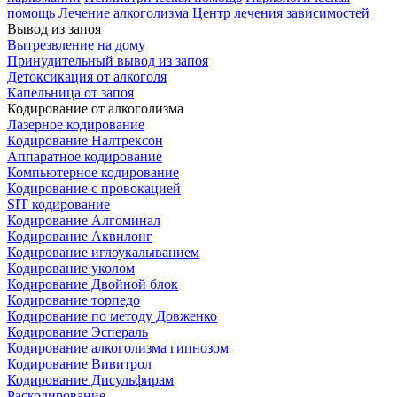
помощь
Лечение алкоголизма
Центр лечения зависимостей
Вывод из запоя
Вытрезвление на дому
Принудительный вывод из запоя
Детоксикация от алкоголя
Капельница от запоя
Кодирование от алкоголизма
Лазерное кодирование
Кодирование Налтрексон
Аппаратное кодирование
Компьютерное кодирование
Кодирование с провокацией
SIT кодирование
Кодирование Алгоминал
Кодирование Аквилонг
Кодирование иглоукалыванием
Кодирование уколом
Кодирование Двойной блок
Кодирование торпедо
Кодирование по методу Довженко
Кодирование Эспераль
Кодирование алкоголизма гипнозом
Кодирование Вивитрол
Кодирование Дисульфирам
Раскодирование