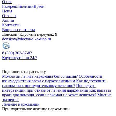
О нас
Галерея
Лицензии
Врачи
Цены
Отзывы
Акции
Контакты
Вопросы и ответы
Донской, Клубный переулок, 9
donskoy@doctor-alko-stop.ru
8 (800) 302-37-82
Круглосуточно 24/7
Подпишись на рассылку
Можно ли лечить наркомана без согласия?
Особенности
взаимодействия врача с наркозависимым
Как подготовить
наркомана к принудительному лечению?
Процедура
интервенции при отказе от лечения наркомании
Как вызвать
врача для помощи, если наркоман не хочет лечиться?
Мнение
эксперта
Лечение наркомании
Принудительное лечение наркомании