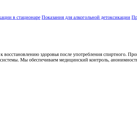
ации в стационаре
Показания для алкогольной детоксикации
Пр
к восстановлению здоровья после употребления спиртного. Про
 системы. Мы обеспечиваем медицинский контроль, анонимность 