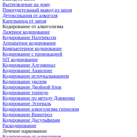
Вытрезвление на дому
Принудительный вывод из запоя
Детоксикация от алкоголя
Капельница от запоя
Кодирование от алкоголизма
Лазерное кодирование
Кодирование Налтрексон
Аппаратное кодирование
Компьютерное кодирование
Кодирование с провокацией
SIT кодирование
Кодирование Алгоминал
Кодирование Аквилонг
Кодирование иглоукалыванием
Кодирование уколом
Кодирование Двойной блок
Кодирование торпедо
Кодирование по методу Довженко
Кодирование Эспераль
Кодирование алкоголизма гипнозом
Кодирование Вивитрол
Кодирование Дисульфирам
Раскодирование
Лечение наркомании
Кодирование от наркотиков