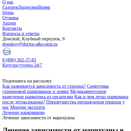
О нас
Галерея
Лицензии
Врачи
Цены
Отзывы
Акции
Контакты
Вопросы и ответы
Донской, Клубный переулок, 9
donskoy@doctor-alko-stop.ru
8 (800) 302-37-82
Круглосуточно 24/7
Подпишись на рассылку
Как развивается зависимость от героина?
Симптомы
героиновой наркомании и ломки
Медикаментозное
выведение наркотика из организма
Как и чем лечат наркомана
после детоксикации?
Преимущества прохождения терапии у
нас
Мнение эксперта
Лечение наркомании
Лечение зависимости от марихуаны
Лечение зависимости от марихуаны в