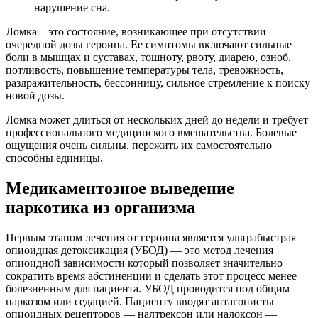
нарушение сна.
Ломка – это состояние, возникающее при отсутствии
очередной дозы героина. Ее симптомы включают сильные
боли в мышцах и суставах, тошноту, рвоту, диарею, озноб,
потливость, повышение температуры тела, тревожность,
раздражительность, бессонницу, сильное стремление к поиску
новой дозы.
Ломка может длиться от нескольких дней до недели и требует
профессионального медицинского вмешательства. Болевые
ощущения очень сильны, пережить их самостоятельно
способны единицы.
Медикаментозное выведение
наркотика из организма
Первым этапом лечения от героина является ультрабыстрая
опиоидная детоксикация (УБОД) — это метод лечения
опиоидной зависимости который позволяет значительно
сократить время абстиненции и сделать этот процесс менее
болезненным для пациента. УБОД проводится под общим
наркозом или седацией. Пациенту вводят антагонисты
опиоидных рецепторов — налтрексон или налоксон —