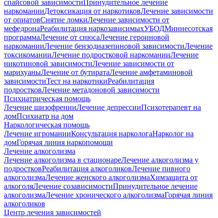
спайсовой зависимости
Принудительное лечение
наркомании
Детоксикация от наркотиков
Лечение зависимости
от опиатов
Снятие ломки
Лечение зависимости от
мефедрона
Реабилитация наркозависимых
УБОД
Миннесотская
программа
Лечение от снюса
Лечение героиновой
наркомании
Лечение бензодиазепиновой зависимости
Лечение
токсикомании
Лечение подростковой наркомании
Лечение
никотиновой зависимости
Лечение зависимости от
марихуаны
Лечение от бутирата
Лечение амфетаминовой
зависимости
Тест на наркотики
Реабилитация
подростков
Лечение метадоновой зависимости
Психиатрическая помощь
Лечение шизофрении
Лечение депрессии
Психотерапевт на
дом
Психиатр на дом
Наркологическая помощь
Лечение игромании
Консультация нарколога
Нарколог на
дом
Горячая линия наркопомощи
Лечение алкоголизма
Лечение алкоголизма в стационаре
Лечение алкоголизма у
подростков
Реабилитация алкоголиков
Лечение пивного
алкоголизма
Лечение женского алкоголизма
Химзащита от
алкоголя
Лечение созависимости
Принудительное лечение
алкоголизма
Лечение хронического алкоголизма
Горячая линия
алкоголиков
Центр лечения зависимостей