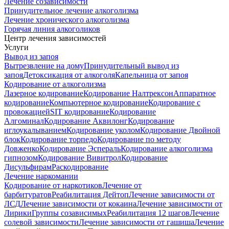
Лечение созависимости
Принудительное лечение алкоголизма
Лечение хронического алкоголизма
Горячая линия алкоголиков
Центр лечения зависимостей
Услуги
Вывод из запоя
Вытрезвление на дому
Принудительный вывод из
запоя
Детоксикация от алкоголя
Капельница от запоя
Кодирование от алкоголизма
Лазерное кодирование
Кодирование Налтрексон
Аппаратное
кодирование
Компьютерное кодирование
Кодирование с
провокацией
SIT кодирование
Кодирование
Алгоминал
Кодирование Аквилонг
Кодирование
иглоукалыванием
Кодирование уколом
Кодирование Двойной
блок
Кодирование торпедо
Кодирование по методу
Довженко
Кодирование Эспераль
Кодирование алкоголизма
гипнозом
Кодирование Вивитрол
Кодирование
Дисульфирам
Раскодирование
Лечение наркомании
Кодирование от наркотиков
Лечение от
барбитуратов
Реабилитация Дейтоп
Лечение зависимости от
ЛСД
Лечение зависимости от кокаина
Лечение зависимости от
Лирики
Группы созависимых
Реабилитация 12 шагов
Лечение
солевой зависимости
Лечение зависимости от гашиша
Лечение