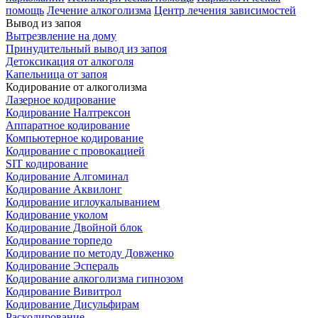
помощь
Лечение алкоголизма
Центр лечения зависимостей
Вывод из запоя
Вытрезвление на дому
Принудительный вывод из запоя
Детоксикация от алкоголя
Капельница от запоя
Кодирование от алкоголизма
Лазерное кодирование
Кодирование Налтрексон
Аппаратное кодирование
Компьютерное кодирование
Кодирование с провокацией
SIT кодирование
Кодирование Алгоминал
Кодирование Аквилонг
Кодирование иглоукалыванием
Кодирование уколом
Кодирование Двойной блок
Кодирование торпедо
Кодирование по методу Довженко
Кодирование Эспераль
Кодирование алкоголизма гипнозом
Кодирование Вивитрол
Кодирование Дисульфирам
Раскодирование