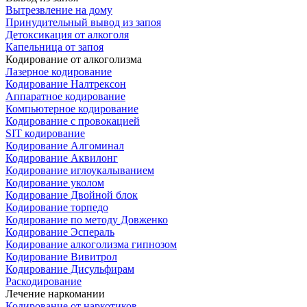
Вытрезвление на дому
Принудительный вывод из запоя
Детоксикация от алкоголя
Капельница от запоя
Кодирование от алкоголизма
Лазерное кодирование
Кодирование Налтрексон
Аппаратное кодирование
Компьютерное кодирование
Кодирование с провокацией
SIT кодирование
Кодирование Алгоминал
Кодирование Аквилонг
Кодирование иглоукалыванием
Кодирование уколом
Кодирование Двойной блок
Кодирование торпедо
Кодирование по методу Довженко
Кодирование Эспераль
Кодирование алкоголизма гипнозом
Кодирование Вивитрол
Кодирование Дисульфирам
Раскодирование
Лечение наркомании
Кодирование от наркотиков