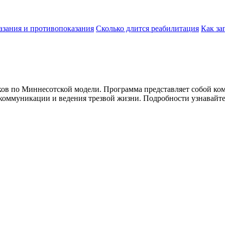
азания и противопоказания
Сколько длится реабилитация
Как за
ов по Миннесотской модели. Программа представляет собой ко
 коммуникации и ведения трезвой жизни. Подробности узнавайт