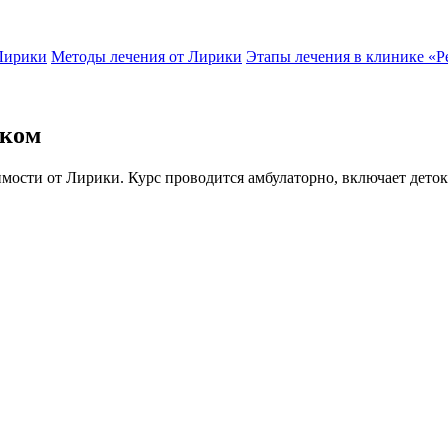
Лирики
Методы лечения от Лирики
Этапы лечения в клинике «Р
ском
имости от Лирики. Курс проводится амбулаторно, включает дет