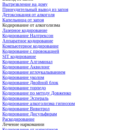
Вытрезвление на дому
Принудительный вывод из запоя
Детоксикация от алкоголя
Капельница от запоя
Кодирование от алкоголизма
Лазерное кодирование
Кодирование Налтрексон
Аппаратное кодирование
Компьютерное кодирование
Кодирование с провокацией
SIT кодирование
Кодирование Алгоминал
Кодирование Аквилонг
Кодирование иглоукалыванием
Кодирование уколом
Кодирование Двойной блок
Кодирование торпедо
Кодирование по методу Довженко
Кодирование Эспераль
Кодирование алкоголизма гипнозом
Кодирование Вивитрол
Кодирование Дисульфирам
Раскодирование
Лечение наркомании
Кодирование от наркотиков