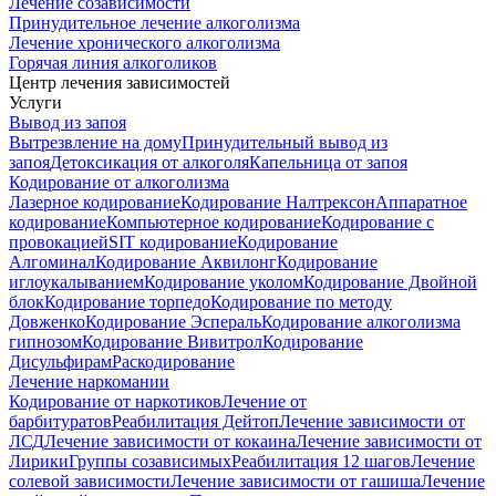
Лечение созависимости
Принудительное лечение алкоголизма
Лечение хронического алкоголизма
Горячая линия алкоголиков
Центр лечения зависимостей
Услуги
Вывод из запоя
Вытрезвление на дому
Принудительный вывод из
запоя
Детоксикация от алкоголя
Капельница от запоя
Кодирование от алкоголизма
Лазерное кодирование
Кодирование Налтрексон
Аппаратное
кодирование
Компьютерное кодирование
Кодирование с
провокацией
SIT кодирование
Кодирование
Алгоминал
Кодирование Аквилонг
Кодирование
иглоукалыванием
Кодирование уколом
Кодирование Двойной
блок
Кодирование торпедо
Кодирование по методу
Довженко
Кодирование Эспераль
Кодирование алкоголизма
гипнозом
Кодирование Вивитрол
Кодирование
Дисульфирам
Раскодирование
Лечение наркомании
Кодирование от наркотиков
Лечение от
барбитуратов
Реабилитация Дейтоп
Лечение зависимости от
ЛСД
Лечение зависимости от кокаина
Лечение зависимости от
Лирики
Группы созависимых
Реабилитация 12 шагов
Лечение
солевой зависимости
Лечение зависимости от гашиша
Лечение