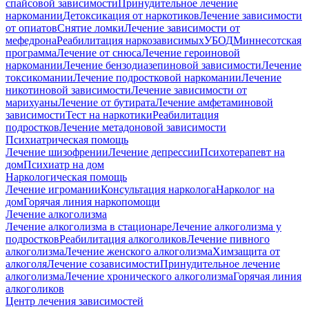
спайсовой зависимости
Принудительное лечение
наркомании
Детоксикация от наркотиков
Лечение зависимости
от опиатов
Снятие ломки
Лечение зависимости от
мефедрона
Реабилитация наркозависимых
УБОД
Миннесотская
программа
Лечение от снюса
Лечение героиновой
наркомании
Лечение бензодиазепиновой зависимости
Лечение
токсикомании
Лечение подростковой наркомании
Лечение
никотиновой зависимости
Лечение зависимости от
марихуаны
Лечение от бутирата
Лечение амфетаминовой
зависимости
Тест на наркотики
Реабилитация
подростков
Лечение метадоновой зависимости
Психиатрическая помощь
Лечение шизофрении
Лечение депрессии
Психотерапевт на
дом
Психиатр на дом
Наркологическая помощь
Лечение игромании
Консультация нарколога
Нарколог на
дом
Горячая линия наркопомощи
Лечение алкоголизма
Лечение алкоголизма в стационаре
Лечение алкоголизма у
подростков
Реабилитация алкоголиков
Лечение пивного
алкоголизма
Лечение женского алкоголизма
Химзащита от
алкоголя
Лечение созависимости
Принудительное лечение
алкоголизма
Лечение хронического алкоголизма
Горячая линия
алкоголиков
Центр лечения зависимостей