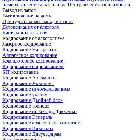
помощь
Лечение алкоголизма
Центр лечения зависимостей
Вывод из запоя
Вытрезвление на дому
Принудительный вывод из запоя
Детоксикация от алкоголя
Капельница от запоя
Кодирование от алкоголизма
Лазерное кодирование
Кодирование Налтрексон
Аппаратное кодирование
Компьютерное кодирование
Кодирование с провокацией
SIT кодирование
Кодирование Алгоминал
Кодирование Аквилонг
Кодирование иглоукалыванием
Кодирование уколом
Кодирование Двойной блок
Кодирование торпедо
Кодирование по методу Довженко
Кодирование Эспераль
Кодирование алкоголизма гипнозом
Кодирование Вивитрол
Кодирование Дисульфирам
Раскодирование