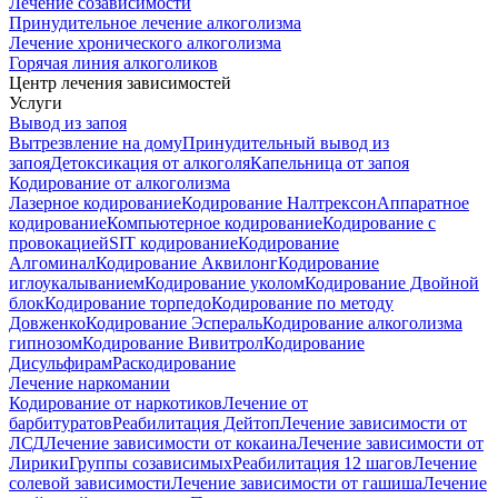
Лечение созависимости
Принудительное лечение алкоголизма
Лечение хронического алкоголизма
Горячая линия алкоголиков
Центр лечения зависимостей
Услуги
Вывод из запоя
Вытрезвление на дому
Принудительный вывод из
запоя
Детоксикация от алкоголя
Капельница от запоя
Кодирование от алкоголизма
Лазерное кодирование
Кодирование Налтрексон
Аппаратное
кодирование
Компьютерное кодирование
Кодирование с
провокацией
SIT кодирование
Кодирование
Алгоминал
Кодирование Аквилонг
Кодирование
иглоукалыванием
Кодирование уколом
Кодирование Двойной
блок
Кодирование торпедо
Кодирование по методу
Довженко
Кодирование Эспераль
Кодирование алкоголизма
гипнозом
Кодирование Вивитрол
Кодирование
Дисульфирам
Раскодирование
Лечение наркомании
Кодирование от наркотиков
Лечение от
барбитуратов
Реабилитация Дейтоп
Лечение зависимости от
ЛСД
Лечение зависимости от кокаина
Лечение зависимости от
Лирики
Группы созависимых
Реабилитация 12 шагов
Лечение
солевой зависимости
Лечение зависимости от гашиша
Лечение