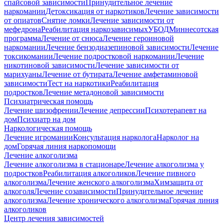
спайсовой зависимости
Принудительное лечение
наркомании
Детоксикация от наркотиков
Лечение зависимости
от опиатов
Снятие ломки
Лечение зависимости от
мефедрона
Реабилитация наркозависимых
УБОД
Миннесотская
программа
Лечение от снюса
Лечение героиновой
наркомании
Лечение бензодиазепиновой зависимости
Лечение
токсикомании
Лечение подростковой наркомании
Лечение
никотиновой зависимости
Лечение зависимости от
марихуаны
Лечение от бутирата
Лечение амфетаминовой
зависимости
Тест на наркотики
Реабилитация
подростков
Лечение метадоновой зависимости
Психиатрическая помощь
Лечение шизофрении
Лечение депрессии
Психотерапевт на
дом
Психиатр на дом
Наркологическая помощь
Лечение игромании
Консультация нарколога
Нарколог на
дом
Горячая линия наркопомощи
Лечение алкоголизма
Лечение алкоголизма в стационаре
Лечение алкоголизма у
подростков
Реабилитация алкоголиков
Лечение пивного
алкоголизма
Лечение женского алкоголизма
Химзащита от
алкоголя
Лечение созависимости
Принудительное лечение
алкоголизма
Лечение хронического алкоголизма
Горячая линия
алкоголиков
Центр лечения зависимостей