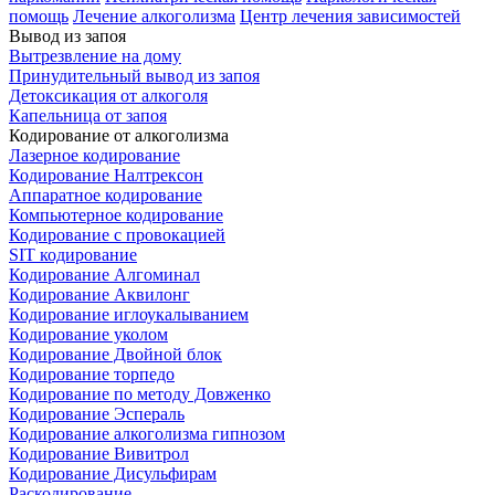
помощь
Лечение алкоголизма
Центр лечения зависимостей
Вывод из запоя
Вытрезвление на дому
Принудительный вывод из запоя
Детоксикация от алкоголя
Капельница от запоя
Кодирование от алкоголизма
Лазерное кодирование
Кодирование Налтрексон
Аппаратное кодирование
Компьютерное кодирование
Кодирование с провокацией
SIT кодирование
Кодирование Алгоминал
Кодирование Аквилонг
Кодирование иглоукалыванием
Кодирование уколом
Кодирование Двойной блок
Кодирование торпедо
Кодирование по методу Довженко
Кодирование Эспераль
Кодирование алкоголизма гипнозом
Кодирование Вивитрол
Кодирование Дисульфирам
Раскодирование