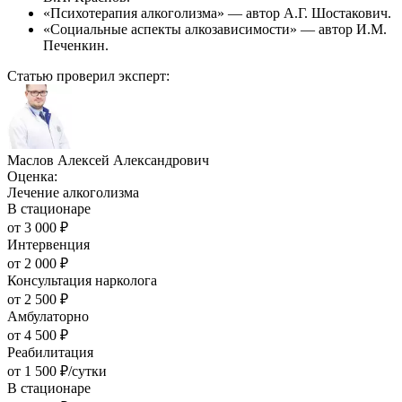
«Психотерапия алкоголизма» — автор А.Г. Шостакович.
«Социальные аспекты алкозависимости» — автор И.М.
Печенкин.
Статью проверил эксперт:
Маслов Алексей Александрович
Оценка:
Лечение алкоголизма
В стационаре
от
3 000
₽
Интервенция
от
2 000
₽
Консультация нарколога
от
2 500
₽
Амбулаторно
от
4 500
₽
Реабилитация
от
1 500
₽/сутки
В стационаре