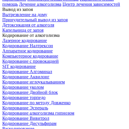
помощь
Лечение алкоголизма
Центр лечения зависимостей
Вывод из запоя
Вытрезвление на дому
Принудительный вывод из запоя
Детоксикация от алкоголя
Капельница от запоя
Кодирование от алкоголизма
Лазерное кодирование
Кодирование Налтрексон
Аппаратное кодирование
Компьютерное кодирование
Кодирование с провокацией
SIT кодирование
Кодирование Алгоминал
Кодирование Аквилонг
Кодирование иглоукалыванием
Кодирование уколом
Кодирование Двойной блок
Кодирование торпедо
Кодирование по методу Довженко
Кодирование Эспераль
Кодирование алкоголизма гипнозом
Кодирование Вивитрол
Кодирование Дисульфирам
Раскодирование