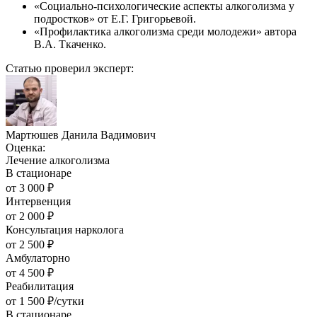
«Социально-психологические аспекты алкоголизма у
подростков» от Е.Г. Григорьевой.
«Профилактика алкоголизма среди молодежи» автора
В.А. Ткаченко.
Статью проверил эксперт:
Мартюшев Данила Вадимович
Оценка:
Лечение алкоголизма
В стационаре
от
3 000
₽
Интервенция
от
2 000
₽
Консультация нарколога
от
2 500
₽
Амбулаторно
от
4 500
₽
Реабилитация
от
1 500
₽/сутки
В стационаре