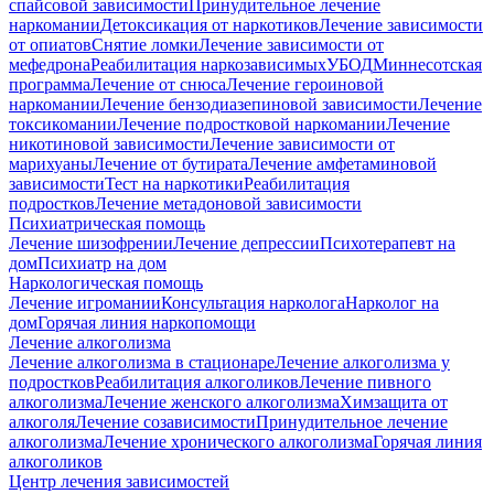
спайсовой зависимости
Принудительное лечение
наркомании
Детоксикация от наркотиков
Лечение зависимости
от опиатов
Снятие ломки
Лечение зависимости от
мефедрона
Реабилитация наркозависимых
УБОД
Миннесотская
программа
Лечение от снюса
Лечение героиновой
наркомании
Лечение бензодиазепиновой зависимости
Лечение
токсикомании
Лечение подростковой наркомании
Лечение
никотиновой зависимости
Лечение зависимости от
марихуаны
Лечение от бутирата
Лечение амфетаминовой
зависимости
Тест на наркотики
Реабилитация
подростков
Лечение метадоновой зависимости
Психиатрическая помощь
Лечение шизофрении
Лечение депрессии
Психотерапевт на
дом
Психиатр на дом
Наркологическая помощь
Лечение игромании
Консультация нарколога
Нарколог на
дом
Горячая линия наркопомощи
Лечение алкоголизма
Лечение алкоголизма в стационаре
Лечение алкоголизма у
подростков
Реабилитация алкоголиков
Лечение пивного
алкоголизма
Лечение женского алкоголизма
Химзащита от
алкоголя
Лечение созависимости
Принудительное лечение
алкоголизма
Лечение хронического алкоголизма
Горячая линия
алкоголиков
Центр лечения зависимостей