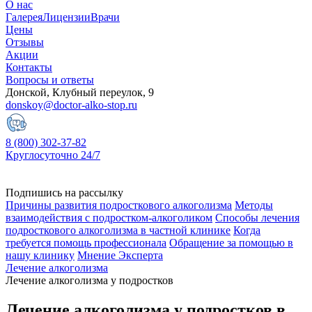
О нас
Галерея
Лицензии
Врачи
Цены
Отзывы
Акции
Контакты
Вопросы и ответы
Донской, Клубный переулок, 9
donskoy@doctor-alko-stop.ru
8 (800) 302-37-82
Круглосуточно 24/7
Подпишись на рассылку
Причины развития подросткового алкоголизма
Методы
взаимодействия с подростком-алкоголиком
Способы лечения
подросткового алкоголизма в частной клинике
Когда
требуется помощь профессионала
Обращение за помощью в
нашу клинику
Мнение Эксперта
Лечение алкоголизма
Лечение алкоголизма у подростков
Лечение алкоголизма у подростков в