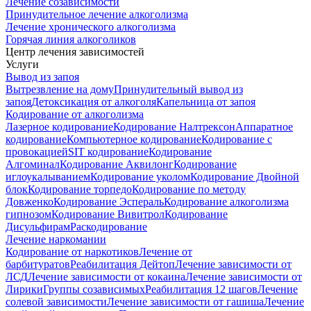
Лечение созависимости
Принудительное лечение алкоголизма
Лечение хронического алкоголизма
Горячая линия алкоголиков
Центр лечения зависимостей
Услуги
Вывод из запоя
Вытрезвление на дому
Принудительный вывод из
запоя
Детоксикация от алкоголя
Капельница от запоя
Кодирование от алкоголизма
Лазерное кодирование
Кодирование Налтрексон
Аппаратное
кодирование
Компьютерное кодирование
Кодирование с
провокацией
SIT кодирование
Кодирование
Алгоминал
Кодирование Аквилонг
Кодирование
иглоукалыванием
Кодирование уколом
Кодирование Двойной
блок
Кодирование торпедо
Кодирование по методу
Довженко
Кодирование Эспераль
Кодирование алкоголизма
гипнозом
Кодирование Вивитрол
Кодирование
Дисульфирам
Раскодирование
Лечение наркомании
Кодирование от наркотиков
Лечение от
барбитуратов
Реабилитация Дейтоп
Лечение зависимости от
ЛСД
Лечение зависимости от кокаина
Лечение зависимости от
Лирики
Группы созависимых
Реабилитация 12 шагов
Лечение
солевой зависимости
Лечение зависимости от гашиша
Лечение