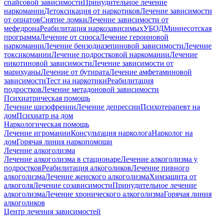
спайсовой зависимости
Принудительное лечение
наркомании
Детоксикация от наркотиков
Лечение зависимости
от опиатов
Снятие ломки
Лечение зависимости от
мефедрона
Реабилитация наркозависимых
УБОД
Миннесотская
программа
Лечение от снюса
Лечение героиновой
наркомании
Лечение бензодиазепиновой зависимости
Лечение
токсикомании
Лечение подростковой наркомании
Лечение
никотиновой зависимости
Лечение зависимости от
марихуаны
Лечение от бутирата
Лечение амфетаминовой
зависимости
Тест на наркотики
Реабилитация
подростков
Лечение метадоновой зависимости
Психиатрическая помощь
Лечение шизофрении
Лечение депрессии
Психотерапевт на
дом
Психиатр на дом
Наркологическая помощь
Лечение игромании
Консультация нарколога
Нарколог на
дом
Горячая линия наркопомощи
Лечение алкоголизма
Лечение алкоголизма в стационаре
Лечение алкоголизма у
подростков
Реабилитация алкоголиков
Лечение пивного
алкоголизма
Лечение женского алкоголизма
Химзащита от
алкоголя
Лечение созависимости
Принудительное лечение
алкоголизма
Лечение хронического алкоголизма
Горячая линия
алкоголиков
Центр лечения зависимостей