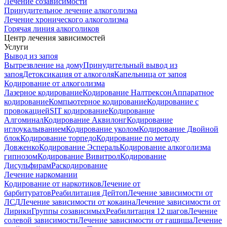
Лечение созависимости
Принудительное лечение алкоголизма
Лечение хронического алкоголизма
Горячая линия алкоголиков
Центр лечения зависимостей
Услуги
Вывод из запоя
Вытрезвление на дому
Принудительный вывод из
запоя
Детоксикация от алкоголя
Капельница от запоя
Кодирование от алкоголизма
Лазерное кодирование
Кодирование Налтрексон
Аппаратное
кодирование
Компьютерное кодирование
Кодирование с
провокацией
SIT кодирование
Кодирование
Алгоминал
Кодирование Аквилонг
Кодирование
иглоукалыванием
Кодирование уколом
Кодирование Двойной
блок
Кодирование торпедо
Кодирование по методу
Довженко
Кодирование Эспераль
Кодирование алкоголизма
гипнозом
Кодирование Вивитрол
Кодирование
Дисульфирам
Раскодирование
Лечение наркомании
Кодирование от наркотиков
Лечение от
барбитуратов
Реабилитация Дейтоп
Лечение зависимости от
ЛСД
Лечение зависимости от кокаина
Лечение зависимости от
Лирики
Группы созависимых
Реабилитация 12 шагов
Лечение
солевой зависимости
Лечение зависимости от гашиша
Лечение