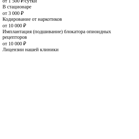
от
1 500
₽/сутки
В стационаре
от
3 000
₽
Кодирование от наркотиков
от
10 000
₽
Имплантация (подшивание) блокатора опиоидных
рецепторов
от
10 000
₽
Лицензии нашей
клиники