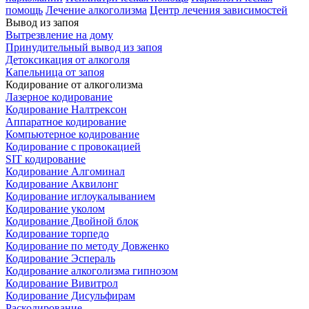
помощь
Лечение алкоголизма
Центр лечения зависимостей
Вывод из запоя
Вытрезвление на дому
Принудительный вывод из запоя
Детоксикация от алкоголя
Капельница от запоя
Кодирование от алкоголизма
Лазерное кодирование
Кодирование Налтрексон
Аппаратное кодирование
Компьютерное кодирование
Кодирование с провокацией
SIT кодирование
Кодирование Алгоминал
Кодирование Аквилонг
Кодирование иглоукалыванием
Кодирование уколом
Кодирование Двойной блок
Кодирование торпедо
Кодирование по методу Довженко
Кодирование Эспераль
Кодирование алкоголизма гипнозом
Кодирование Вивитрол
Кодирование Дисульфирам
Раскодирование