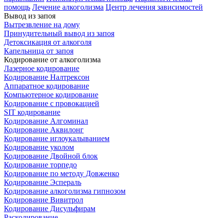
помощь
Лечение алкоголизма
Центр лечения зависимостей
Вывод из запоя
Вытрезвление на дому
Принудительный вывод из запоя
Детоксикация от алкоголя
Капельница от запоя
Кодирование от алкоголизма
Лазерное кодирование
Кодирование Налтрексон
Аппаратное кодирование
Компьютерное кодирование
Кодирование с провокацией
SIT кодирование
Кодирование Алгоминал
Кодирование Аквилонг
Кодирование иглоукалыванием
Кодирование уколом
Кодирование Двойной блок
Кодирование торпедо
Кодирование по методу Довженко
Кодирование Эспераль
Кодирование алкоголизма гипнозом
Кодирование Вивитрол
Кодирование Дисульфирам
Раскодирование