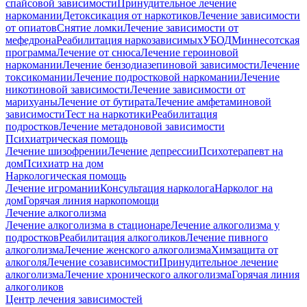
спайсовой зависимости
Принудительное лечение
наркомании
Детоксикация от наркотиков
Лечение зависимости
от опиатов
Снятие ломки
Лечение зависимости от
мефедрона
Реабилитация наркозависимых
УБОД
Миннесотская
программа
Лечение от снюса
Лечение героиновой
наркомании
Лечение бензодиазепиновой зависимости
Лечение
токсикомании
Лечение подростковой наркомании
Лечение
никотиновой зависимости
Лечение зависимости от
марихуаны
Лечение от бутирата
Лечение амфетаминовой
зависимости
Тест на наркотики
Реабилитация
подростков
Лечение метадоновой зависимости
Психиатрическая помощь
Лечение шизофрении
Лечение депрессии
Психотерапевт на
дом
Психиатр на дом
Наркологическая помощь
Лечение игромании
Консультация нарколога
Нарколог на
дом
Горячая линия наркопомощи
Лечение алкоголизма
Лечение алкоголизма в стационаре
Лечение алкоголизма у
подростков
Реабилитация алкоголиков
Лечение пивного
алкоголизма
Лечение женского алкоголизма
Химзащита от
алкоголя
Лечение созависимости
Принудительное лечение
алкоголизма
Лечение хронического алкоголизма
Горячая линия
алкоголиков
Центр лечения зависимостей