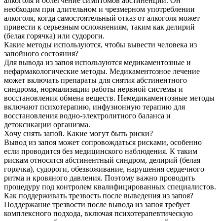
алкоголя и облегчение симптомов абстиненции. Он
необходим при длительном и чрезмерном употреблении
алкоголя, когда самостоятельный отказ от алкоголя может
привести к серьезным осложнениям, таким как делирий
(белая горячка) или судороги.
Какие методы используются, чтобы вывести человека из
запойного состояния?
Для вывода из запоя используются медикаментозные и
нефармакологические методы. Медикаментозное лечение
может включать препараты для снятия абстинентного
синдрома, нормализации работы нервной системы и
восстановления обмена веществ. Немедикаментозные методы
включают психотерапию, инфузионную терапию для
восстановления водно-электролитного баланса и
детоксикации организма.
Хочу снять запой. Какие могут быть риски?
Вывод из запоя может сопровождаться рисками, особенно
если проводится без медицинского наблюдения. К таким
рискам относятся абстинентный синдром, делирий (белая
горячка), судороги, обезвоживание, нарушения сердечного
ритма и кровяного давления. Поэтому важно проводить
процедуру под контролем квалифицированных специалистов.
Как поддерживать трезвость после выведения из запоя?
Поддержание трезвости после вывода из запоя требует
комплексного подхода, включая психотерапевтическую