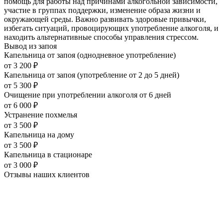
помощь для работы над причинами алкогольной зависимости,
участие в группах поддержки, изменение образа жизни и
окружающей среды. Важно развивать здоровые привычки,
избегать ситуаций, провоцирующих употребление алкоголя, и
находить альтернативные способы управления стрессом.
Вывод из запоя
Капельница от запоя (однодневное употребление)
от
3 200
₽
Капельница от запоя (употребление от 2 до 5 дней)
от
5 300
₽
Очищение при употреблении алкоголя от 6 дней
от
6 000
₽
Устранение похмелья
от
3 500
₽
Капельница на дому
от
3 500
₽
Капельница в стационаре
от
3 000
₽
Отзывы наших
клиентов