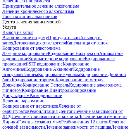
Лечение созависимости
Принудительное лечение алкоголизма
Лечение хронического алкоголизма
Горячая линия алкоголиков
Центр лечения зависимостей
Услуги
Вывод из запоя
Вытрезвление на дому
Принудительный вывод из
запоя
Детоксикация от алкоголя
Капельница от запоя
Кодирование от алкоголизма
Лазерное кодирование
Кодирование Налтрексон
Аппаратное
кодирование
Компьютерное кодирование
Кодирование с
провокацией
SIT кодирование
Кодирование
Алгоминал
Кодирование Аквилонг
Кодирование
иглоукалыванием
Кодирование уколом
Кодирование Двойной
блок
Кодирование торпедо
Кодирование по методу
Довженко
Кодирование Эспераль
Кодирование алкоголизма
гипнозом
Кодирование Вивитрол
Кодирование
Дисульфирам
Раскодирование
Лечение наркомании
Кодирование от наркотиков
Лечение от
барбитуратов
Реабилитация Дейтоп
Лечение зависимости от
ЛСД
Лечение зависимости от кокаина
Лечение зависимости от
Лирики
Группы созависимых
Реабилитация 12 шагов
Лечение
солевой зависимости
Лечение зависимости от гашиша
Лечение