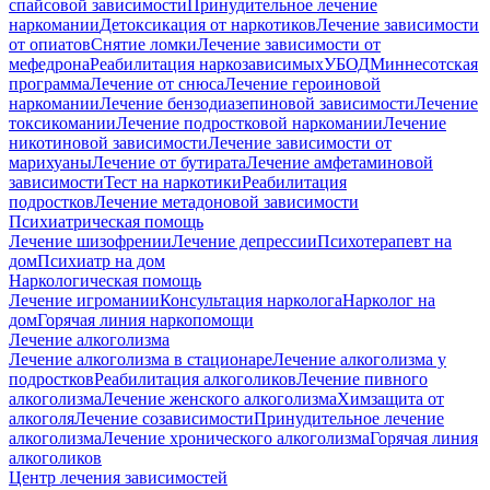
спайсовой зависимости
Принудительное лечение
наркомании
Детоксикация от наркотиков
Лечение зависимости
от опиатов
Снятие ломки
Лечение зависимости от
мефедрона
Реабилитация наркозависимых
УБОД
Миннесотская
программа
Лечение от снюса
Лечение героиновой
наркомании
Лечение бензодиазепиновой зависимости
Лечение
токсикомании
Лечение подростковой наркомании
Лечение
никотиновой зависимости
Лечение зависимости от
марихуаны
Лечение от бутирата
Лечение амфетаминовой
зависимости
Тест на наркотики
Реабилитация
подростков
Лечение метадоновой зависимости
Психиатрическая помощь
Лечение шизофрении
Лечение депрессии
Психотерапевт на
дом
Психиатр на дом
Наркологическая помощь
Лечение игромании
Консультация нарколога
Нарколог на
дом
Горячая линия наркопомощи
Лечение алкоголизма
Лечение алкоголизма в стационаре
Лечение алкоголизма у
подростков
Реабилитация алкоголиков
Лечение пивного
алкоголизма
Лечение женского алкоголизма
Химзащита от
алкоголя
Лечение созависимости
Принудительное лечение
алкоголизма
Лечение хронического алкоголизма
Горячая линия
алкоголиков
Центр лечения зависимостей