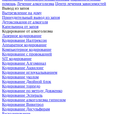
помощь
Лечение алкоголизма
Центр лечения зависимостей
Вывод из запоя
Вытрезвление на дому
Принудительный вывод из запоя
Детоксикация от алкоголя
Капельница от запоя
Кодирование от алкоголизма
Лазерное кодирование
Кодирование Налтрексон
Аппаратное кодирование
Компьютерное кодирование
Кодирование с провокацией
SIT кодирование
Кодирование Алгоминал
Кодирование Аквилонг
Кодирование иглоукалыванием
Кодирование уколом
Кодирование Двойной блок
Кодирование торпедо
Кодирование по методу Довженко
Кодирование Эспераль
Кодирование алкоголизма гипнозом
Кодирование Вивитрол
Кодирование Дисульфирам
Раскодирование