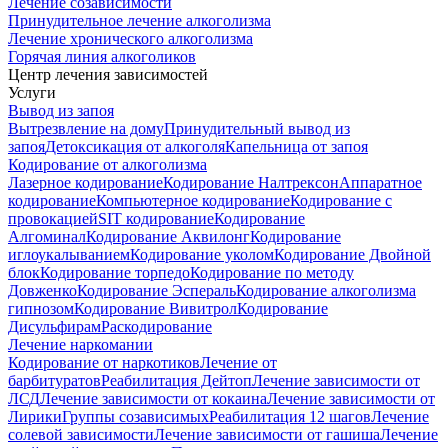
Лечение созависимости
Принудительное лечение алкоголизма
Лечение хронического алкоголизма
Горячая линия алкоголиков
Центр лечения зависимостей
Услуги
Вывод из запоя
Вытрезвление на дому
Принудительный вывод из
запоя
Детоксикация от алкоголя
Капельница от запоя
Кодирование от алкоголизма
Лазерное кодирование
Кодирование Налтрексон
Аппаратное
кодирование
Компьютерное кодирование
Кодирование с
провокацией
SIT кодирование
Кодирование
Алгоминал
Кодирование Аквилонг
Кодирование
иглоукалыванием
Кодирование уколом
Кодирование Двойной
блок
Кодирование торпедо
Кодирование по методу
Довженко
Кодирование Эспераль
Кодирование алкоголизма
гипнозом
Кодирование Вивитрол
Кодирование
Дисульфирам
Раскодирование
Лечение наркомании
Кодирование от наркотиков
Лечение от
барбитуратов
Реабилитация Дейтоп
Лечение зависимости от
ЛСД
Лечение зависимости от кокаина
Лечение зависимости от
Лирики
Группы созависимых
Реабилитация 12 шагов
Лечение
солевой зависимости
Лечение зависимости от гашиша
Лечение