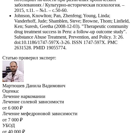
заболеваниях / Культурно-историческая психология. –
2015, т.11. – №1. – с.50-60.
Johnson, Knowlton; Pan, Zhenfeng; Young, Linda;
Vanderhoff, Jude; Shamblen, Steve; Browne, Thom; Linfield,
Ken; Suresh, Geetha (2008-12-03). "Therapeutic community
drug treatment success in Peru: a follow-up outcome study".
Substance Abuse Treatment, Prevention, and Policy. 3: 26.
doi:10.1186/1747-597X-3-26. ISSN 1747-597X. PMC
2631528. PMID 19055774.
Статью проверил эксперт:
Мартюшев Данила Вадимович
Оценка:
Лечение наркомании
Лечение солевой зависимости
от
6 000
₽
Лечение мефедроновой зависимости
от
7 000
₽
УБОД
от
40 000
₽