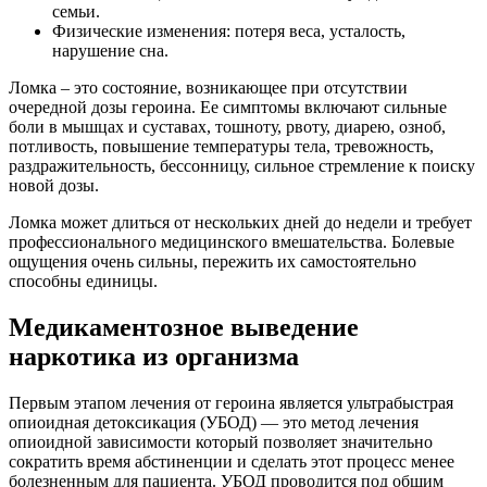
семьи.
Физические изменения: потеря веса, усталость,
нарушение сна.
Ломка – это состояние, возникающее при отсутствии
очередной дозы героина. Ее симптомы включают сильные
боли в мышцах и суставах, тошноту, рвоту, диарею, озноб,
потливость, повышение температуры тела, тревожность,
раздражительность, бессонницу, сильное стремление к поиску
новой дозы.
Ломка может длиться от нескольких дней до недели и требует
профессионального медицинского вмешательства. Болевые
ощущения очень сильны, пережить их самостоятельно
способны единицы.
Медикаментозное выведение
наркотика из организма
Первым этапом лечения от героина является ультрабыстрая
опиоидная детоксикация (УБОД) — это метод лечения
опиоидной зависимости который позволяет значительно
сократить время абстиненции и сделать этот процесс менее
болезненным для пациента. УБОД проводится под общим