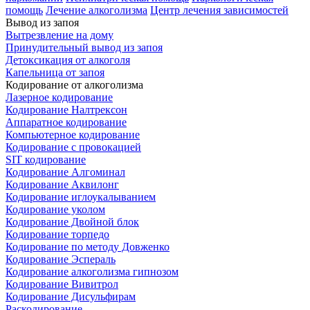
помощь
Лечение алкоголизма
Центр лечения зависимостей
Вывод из запоя
Вытрезвление на дому
Принудительный вывод из запоя
Детоксикация от алкоголя
Капельница от запоя
Кодирование от алкоголизма
Лазерное кодирование
Кодирование Налтрексон
Аппаратное кодирование
Компьютерное кодирование
Кодирование с провокацией
SIT кодирование
Кодирование Алгоминал
Кодирование Аквилонг
Кодирование иглоукалыванием
Кодирование уколом
Кодирование Двойной блок
Кодирование торпедо
Кодирование по методу Довженко
Кодирование Эспераль
Кодирование алкоголизма гипнозом
Кодирование Вивитрол
Кодирование Дисульфирам
Раскодирование