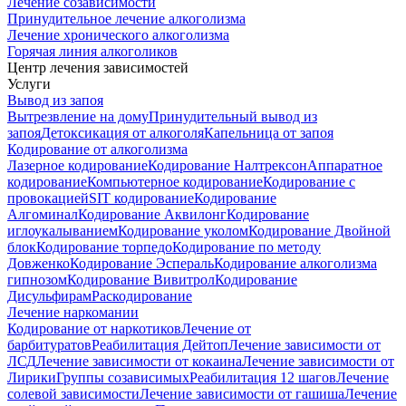
Лечение созависимости
Принудительное лечение алкоголизма
Лечение хронического алкоголизма
Горячая линия алкоголиков
Центр лечения зависимостей
Услуги
Вывод из запоя
Вытрезвление на дому
Принудительный вывод из
запоя
Детоксикация от алкоголя
Капельница от запоя
Кодирование от алкоголизма
Лазерное кодирование
Кодирование Налтрексон
Аппаратное
кодирование
Компьютерное кодирование
Кодирование с
провокацией
SIT кодирование
Кодирование
Алгоминал
Кодирование Аквилонг
Кодирование
иглоукалыванием
Кодирование уколом
Кодирование Двойной
блок
Кодирование торпедо
Кодирование по методу
Довженко
Кодирование Эспераль
Кодирование алкоголизма
гипнозом
Кодирование Вивитрол
Кодирование
Дисульфирам
Раскодирование
Лечение наркомании
Кодирование от наркотиков
Лечение от
барбитуратов
Реабилитация Дейтоп
Лечение зависимости от
ЛСД
Лечение зависимости от кокаина
Лечение зависимости от
Лирики
Группы созависимых
Реабилитация 12 шагов
Лечение
солевой зависимости
Лечение зависимости от гашиша
Лечение