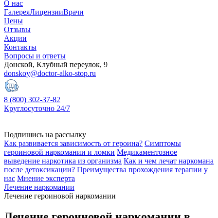
О нас
Галерея
Лицензии
Врачи
Цены
Отзывы
Акции
Контакты
Вопросы и ответы
Донской, Клубный переулок, 9
donskoy@doctor-alko-stop.ru
8 (800) 302-37-82
Круглосуточно 24/7
Подпишись на рассылку
Как развивается зависимость от героина?
Симптомы
героиновой наркомании и ломки
Медикаментозное
выведение наркотика из организма
Как и чем лечат наркомана
после детоксикации?
Преимущества прохождения терапии у
нас
Мнение эксперта
Лечение наркомании
Лечение героиновой наркомании
Лечение героиновой наркомании в