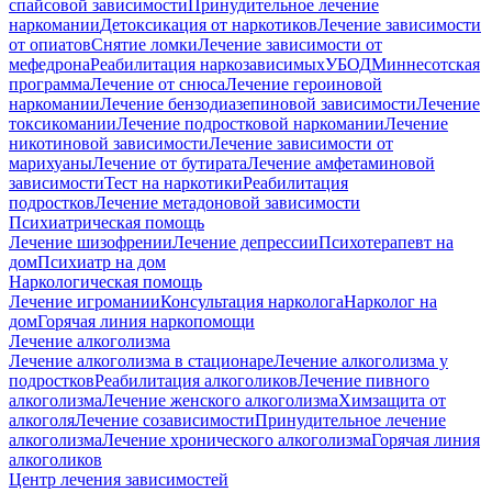
спайсовой зависимости
Принудительное лечение
наркомании
Детоксикация от наркотиков
Лечение зависимости
от опиатов
Снятие ломки
Лечение зависимости от
мефедрона
Реабилитация наркозависимых
УБОД
Миннесотская
программа
Лечение от снюса
Лечение героиновой
наркомании
Лечение бензодиазепиновой зависимости
Лечение
токсикомании
Лечение подростковой наркомании
Лечение
никотиновой зависимости
Лечение зависимости от
марихуаны
Лечение от бутирата
Лечение амфетаминовой
зависимости
Тест на наркотики
Реабилитация
подростков
Лечение метадоновой зависимости
Психиатрическая помощь
Лечение шизофрении
Лечение депрессии
Психотерапевт на
дом
Психиатр на дом
Наркологическая помощь
Лечение игромании
Консультация нарколога
Нарколог на
дом
Горячая линия наркопомощи
Лечение алкоголизма
Лечение алкоголизма в стационаре
Лечение алкоголизма у
подростков
Реабилитация алкоголиков
Лечение пивного
алкоголизма
Лечение женского алкоголизма
Химзащита от
алкоголя
Лечение созависимости
Принудительное лечение
алкоголизма
Лечение хронического алкоголизма
Горячая линия
алкоголиков
Центр лечения зависимостей