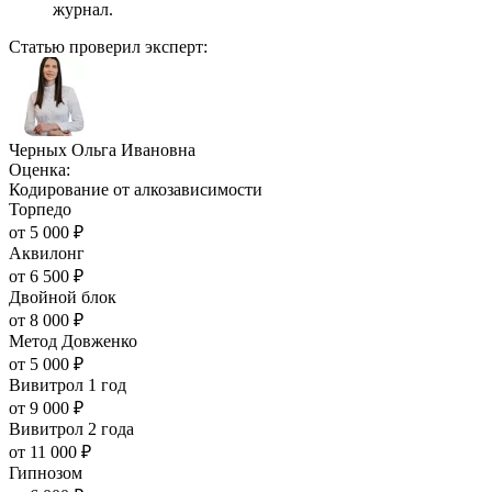
журнал.
Статью проверил эксперт:
Черных Ольга Ивановна
Оценка:
Кодирование от алкозависимости
Торпедо
от
5 000
₽
Аквилонг
от
6 500
₽
Двойной блок
от
8 000
₽
Метод Довженко
от
5 000
₽
Вивитрол 1 год
от
9 000
₽
Вивитрол 2 года
от
11 000
₽
Гипнозом