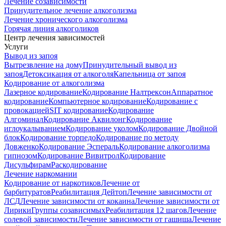
Лечение созависимости
Принудительное лечение алкоголизма
Лечение хронического алкоголизма
Горячая линия алкоголиков
Центр лечения зависимостей
Услуги
Вывод из запоя
Вытрезвление на дому
Принудительный вывод из
запоя
Детоксикация от алкоголя
Капельница от запоя
Кодирование от алкоголизма
Лазерное кодирование
Кодирование Налтрексон
Аппаратное
кодирование
Компьютерное кодирование
Кодирование с
провокацией
SIT кодирование
Кодирование
Алгоминал
Кодирование Аквилонг
Кодирование
иглоукалыванием
Кодирование уколом
Кодирование Двойной
блок
Кодирование торпедо
Кодирование по методу
Довженко
Кодирование Эспераль
Кодирование алкоголизма
гипнозом
Кодирование Вивитрол
Кодирование
Дисульфирам
Раскодирование
Лечение наркомании
Кодирование от наркотиков
Лечение от
барбитуратов
Реабилитация Дейтоп
Лечение зависимости от
ЛСД
Лечение зависимости от кокаина
Лечение зависимости от
Лирики
Группы созависимых
Реабилитация 12 шагов
Лечение
солевой зависимости
Лечение зависимости от гашиша
Лечение