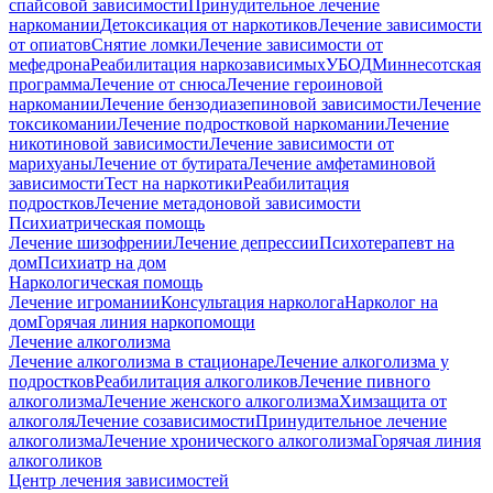
спайсовой зависимости
Принудительное лечение
наркомании
Детоксикация от наркотиков
Лечение зависимости
от опиатов
Снятие ломки
Лечение зависимости от
мефедрона
Реабилитация наркозависимых
УБОД
Миннесотская
программа
Лечение от снюса
Лечение героиновой
наркомании
Лечение бензодиазепиновой зависимости
Лечение
токсикомании
Лечение подростковой наркомании
Лечение
никотиновой зависимости
Лечение зависимости от
марихуаны
Лечение от бутирата
Лечение амфетаминовой
зависимости
Тест на наркотики
Реабилитация
подростков
Лечение метадоновой зависимости
Психиатрическая помощь
Лечение шизофрении
Лечение депрессии
Психотерапевт на
дом
Психиатр на дом
Наркологическая помощь
Лечение игромании
Консультация нарколога
Нарколог на
дом
Горячая линия наркопомощи
Лечение алкоголизма
Лечение алкоголизма в стационаре
Лечение алкоголизма у
подростков
Реабилитация алкоголиков
Лечение пивного
алкоголизма
Лечение женского алкоголизма
Химзащита от
алкоголя
Лечение созависимости
Принудительное лечение
алкоголизма
Лечение хронического алкоголизма
Горячая линия
алкоголиков
Центр лечения зависимостей