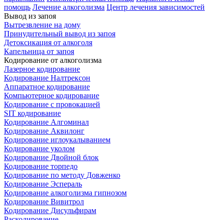
помощь
Лечение алкоголизма
Центр лечения зависимостей
Вывод из запоя
Вытрезвление на дому
Принудительный вывод из запоя
Детоксикация от алкоголя
Капельница от запоя
Кодирование от алкоголизма
Лазерное кодирование
Кодирование Налтрексон
Аппаратное кодирование
Компьютерное кодирование
Кодирование с провокацией
SIT кодирование
Кодирование Алгоминал
Кодирование Аквилонг
Кодирование иглоукалыванием
Кодирование уколом
Кодирование Двойной блок
Кодирование торпедо
Кодирование по методу Довженко
Кодирование Эспераль
Кодирование алкоголизма гипнозом
Кодирование Вивитрол
Кодирование Дисульфирам
Раскодирование